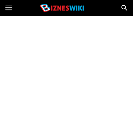
Bizneswiki.pl