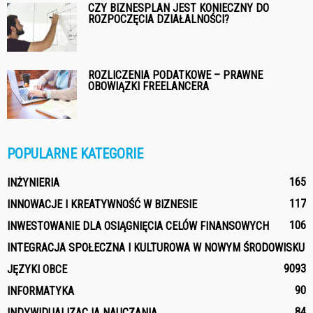
CZY BIZNESPLAN JEST KONIECZNY DO
ROZPOCZĘCIA DZIAŁALNOŚCI?
ROZLICZENIA PODATKOWE – PRAWNE
OBOWIĄZKI FREELANCERA
POPULARNE KATEGORIE
165
INŻYNIERIA
117
INNOWACJE I KREATYWNOŚĆ W BIZNESIE
106
INWESTOWANIE DLA OSIĄGNIĘCIA CELÓW FINANSOWYCH
INTEGRACJA SPOŁECZNA I KULTUROWA W NOWYM ŚRODOWISKU
90
93
JĘZYKI OBCE
90
INFORMATYKA
84
INDYWIDUALIZACJA NAUCZANIA