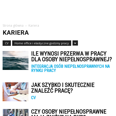
Strona główna
Kariera
KARIERA
CV
Home office i elastyczne godziny pracy
ILE WYNOSI PRZERWA W PRACY
DLA OSOBY NIEPEŁNOSPRAWNEJ?
INTEGRACJA OSÓB NIEPEŁNOSPRAWNYCH NA
RYNKU PRACY
JAK SZYBKO I SKUTECZNIE
ZNALEŹĆ PRACĘ?
CV
CZY OSOBY NIEPEŁNOSPRAWNE