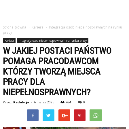
Strona główna
Kariera
Integracja osób niepełnosprawnych na rynku
pracy
Kariera
Integracja osób niepełnosprawnych na rynku pracy
W JAKIEJ POSTACI PAŃSTWO
POMAGA PRACODAWCOM
KTÓRZY TWORZĄ MIEJSCA
PRACY DLA
NIEPEŁNOSPRAWNYCH?
Przez
Redakcja
-
6 marca 2025
484
0