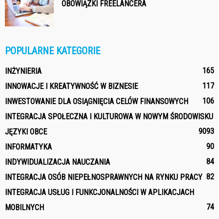
OBOWIĄZKI FREELANCERA
POPULARNE KATEGORIE
165
INŻYNIERIA
117
INNOWACJE I KREATYWNOŚĆ W BIZNESIE
106
INWESTOWANIE DLA OSIĄGNIĘCIA CELÓW FINANSOWYCH
INTEGRACJA SPOŁECZNA I KULTUROWA W NOWYM ŚRODOWISKU
90
93
JĘZYKI OBCE
90
INFORMATYKA
84
INDYWIDUALIZACJA NAUCZANIA
82
INTEGRACJA OSÓB NIEPEŁNOSPRAWNYCH NA RYNKU PRACY
INTEGRACJA USŁUG I FUNKCJONALNOŚCI W APLIKACJACH
74
MOBILNYCH