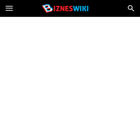
Bizneswiki.pl