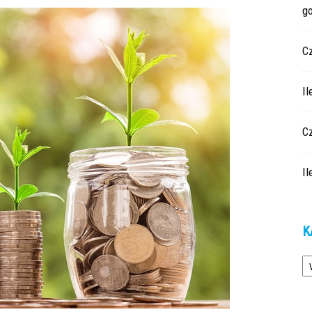
g
C
Il
Cz
Il
K
Ka