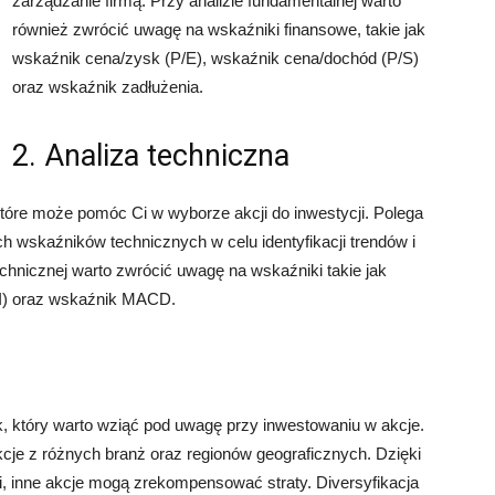
zarządzanie firmą. Przy analizie fundamentalnej warto
również zwrócić uwagę na wskaźniki finansowe, takie jak
wskaźnik cena/zysk (P/E), wskaźnik cena/dochód (P/S)
oraz wskaźnik zadłużenia.
2. Analiza techniczna
które może pomóc Ci w wyborze akcji do inwestycji. Polega
 wskaźników technicznych w celu identyfikacji trendów i
chnicznej warto zwrócić uwagę na wskaźniki takie jak
SI) oraz wskaźnik MACD.
ik, który warto wziąć pod uwagę przy inwestowaniu w akcje.
kcje z różnych branż oraz regionów geograficznych. Dzięki
i, inne akcje mogą zrekompensować straty. Diversyfikacja