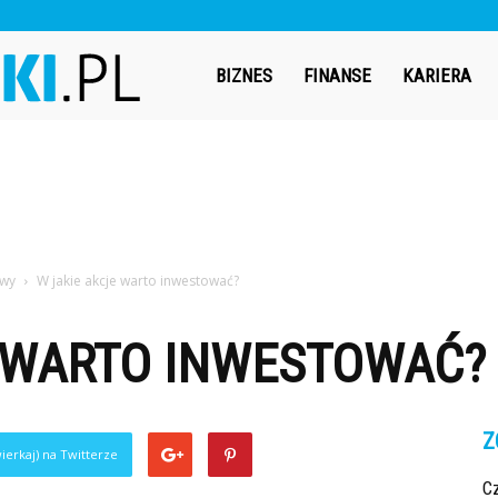
Bizneswiki.pl
BIZNES
FINANSE
KARIERA
owy
W jakie akcje warto inwestować?
E WARTO INWESTOWAĆ?
Z
ierkaj) na Twitterze
Cz