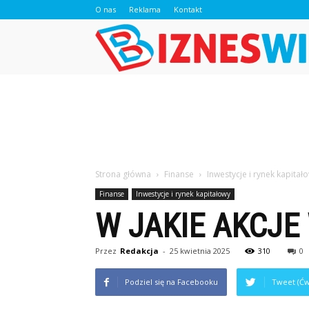
O nas
Reklama
Kontakt
Strona główna
Finanse
Inwestycje i rynek kapitał
Finanse
Inwestycje i rynek kapitałowy
W JAKIE AKCJ
Przez
Redakcja
-
25 kwietnia 2025
310
0
Podziel się na Facebooku
Tweet (Ćw