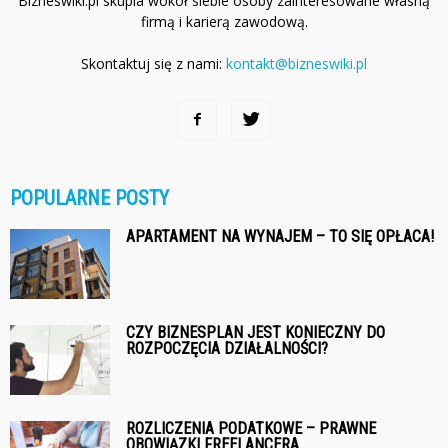
Bizneswiki.pl skupia wokół siebie osoby zainteresowane własną
firmą i karierą zawodową.
Skontaktuj się z nami:
kontakt@bizneswiki.pl
POPULARNE POSTY
APARTAMENT NA WYNAJEM – TO SIĘ OPŁACA!
CZY BIZNESPLAN JEST KONIECZNY DO
ROZPOCZĘCIA DZIAŁALNOŚCI?
ROZLICZENIA PODATKOWE – PRAWNE
OBOWIĄZKI FREELANCERA