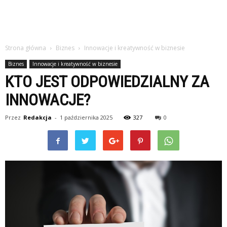
Strona główna
Biznes
Innowacje i kreatywność w biznesie
Biznes
Innowacje i kreatywność w biznesie
KTO JEST ODPOWIEDZIALNY ZA
INNOWACJE?
Przez
Redakcja
-
1 października 2025
327
0