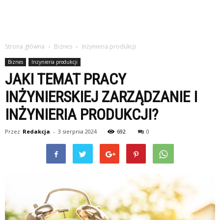
Strona główna
Biznes
Inżynieria produkcji
Biznes
Inżynieria produkcji
JAKI TEMAT PRACY
INŻYNIERSKIEJ ZARZĄDZANIE I
INŻYNIERIA PRODUKCJI?
Przez
Redakcja
-
3 sierpnia 2024
692
0