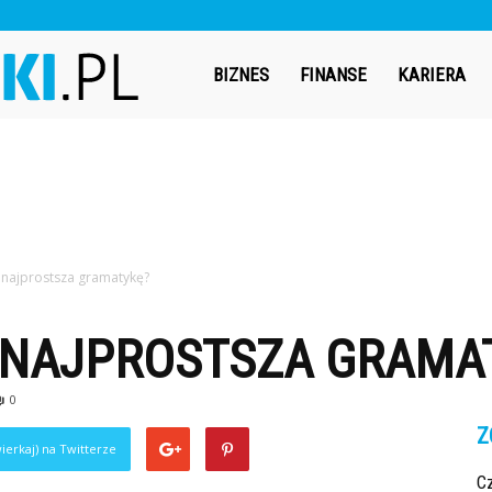
Bizneswiki.pl
BIZNES
FINANSE
KARIERA
a najprostsza gramatykę?
A NAJPROSTSZA GRAMA
0
Z
ierkaj) na Twitterze
C