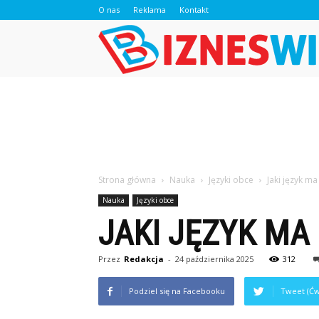
O nas
Reklama
Kontakt
Strona główna
Nauka
Języki obce
Jaki język m
Nauka
Języki obce
JAKI JĘZYK M
Przez
Redakcja
-
24 października 2025
312
Podziel się na Facebooku
Tweet (Ćw