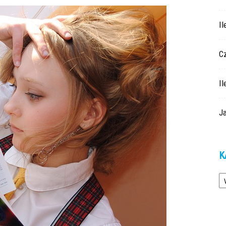
Il
Cz
Il
J
K
Ka