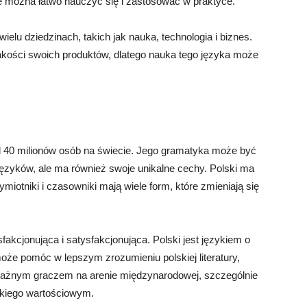
 można łatwo nauczyć się i zastosować w praktyce.
elu dziedzinach, takich jak nauka, technologia i biznes.
jakości swoich produktów, dlatego nauka tego języka może
ad 40 milionów osób na świecie. Jego gramatyka może być
 języków, ale ma również swoje unikalne cechy. Polski ma
zymiotniki i czasowniki mają wiele form, które zmieniają się
akcjonująca i satysfakcjonująca. Polski jest językiem o
a może pomóc w lepszym zrozumieniu polskiej literatury,
ż ważnym graczem na arenie międzynarodowej, szczególnie
lskiego wartościowym.