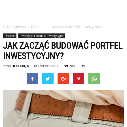
Strona główna
Finanse
Inwestycje i portfele inwestycyjne
Finanse
Inwestycje i portfele inwestycyjne
JAK ZACZĄĆ BUDOWAĆ PORTFEL
INWESTYCYJNY?
Przez
Redakcja
-
10 czerwca 2024
383
0