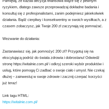
Pamiętaj, że każda decyzja finansowa wiąże się z pewnym
ryzykiem, dlatego zawsze przeprowadzaj dokładne badania i
konsultuj się z profesjonalistami, zanim podejmiesz jakiekolwiek
działania. Bądź cierpliwy i konsekwentny w swoich wysiłkach, a z
czasem zobaczysz, jak Twoje 200 zł zaczynają się pomnażać.
Wezwanie do działania:
Zastanawiasz się, jak pomnożyć 200 zł? Przygotuj się na
ekscytującą podróż do świata zdrowia i dobrostanu! Odwiedź
stronę https://witalnie.com.pl/ i odkryj szeroki wybór produktów i
usług, które pomogą Ci zadbać o swoje ciało i umysł. Nie czekaj
dłużej – zainwestuj w swoje zdrowie i zacznij czerpać korzyści
już teraz!
Link tagu HTML:
https://witalnie.com.pl/