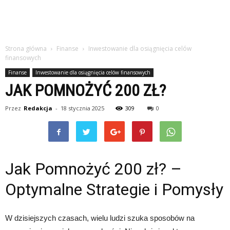
Strona główna
Finanse
Inwestowanie dla osiągnięcia celów
finansowych
Finanse
Inwestowanie dla osiągnięcia celów finansowych
JAK POMNOŻYĆ 200 ZŁ?
Przez
Redakcja
-
18 stycznia 2025
309
0
Jak Pomnożyć 200 zł? –
Optymalne Strategie i Pomysły
W dzisiejszych czasach, wielu ludzi szuka sposobów na