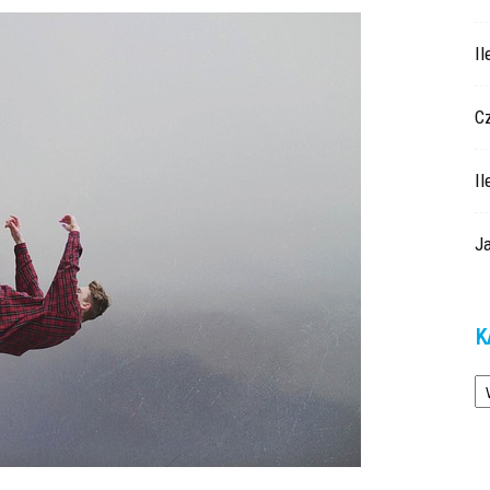
Il
Cz
Il
J
K
Ka