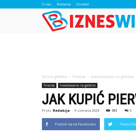
O nas
Reklama
Kontakt
Strona główna
Finanse
Inwestowanie na giełdzie
Finanse
Inwestowanie na giełdzie
JAK KUPIĆ PIE
Przez
Redakcja
-
9 czerwca 2024
593
0
Podziel się na Facebooku
Tweet (Ćw