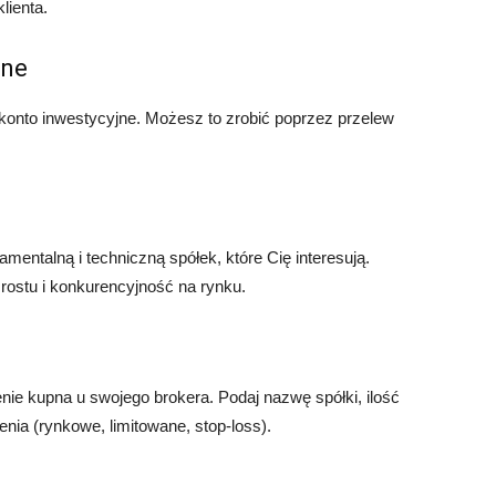
lienta.
jne
konto inwestycyjne. Możesz to zrobić poprzez przelew
entalną i techniczną spółek, które Cię interesują.
rostu i konkurencyjność na rynku.
enie kupna u swojego brokera. Podaj nazwę spółki, ilość
cenia (rynkowe, limitowane, stop-loss).