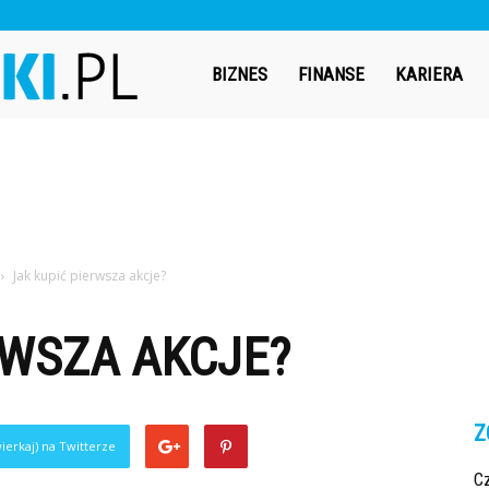
Bizneswiki.pl
BIZNES
FINANSE
KARIERA
Jak kupić pierwsza akcje?
RWSZA AKCJE?
Z
ierkaj) na Twitterze
C