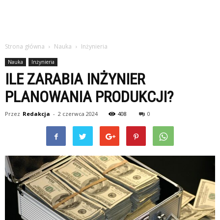
Strona główna
Nauka
Inżynieria
Nauka
Inżynieria
ILE ZARABIA INŻYNIER
PLANOWANIA PRODUKCJI?
Przez
Redakcja
-
2 czerwca 2024
408
0