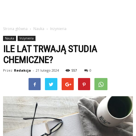
Strona główna
Nauka
Inżynieria
Nauka
Inżynieria
ILE LAT TRWAJĄ STUDIA
CHEMICZNE?
Przez
Redakcja
-
21 lutego 2024
557
0