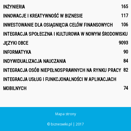
165
INŻYNIERIA
117
INNOWACJE I KREATYWNOŚĆ W BIZNESIE
106
INWESTOWANIE DLA OSIĄGNIĘCIA CELÓW FINANSOWYCH
INTEGRACJA SPOŁECZNA I KULTUROWA W NOWYM ŚRODOWISKU
90
93
JĘZYKI OBCE
90
INFORMATYKA
84
INDYWIDUALIZACJA NAUCZANIA
82
INTEGRACJA OSÓB NIEPEŁNOSPRAWNYCH NA RYNKU PRACY
INTEGRACJA USŁUG I FUNKCJONALNOŚCI W APLIKACJACH
74
MOBILNYCH
Mapa strony
© bizneswiki.pl | 2017