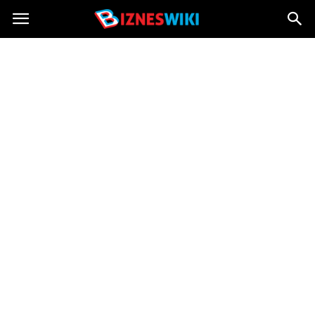
Bizneswiki.pl