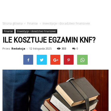
Strona główna
Finanse
Inwestycje i doradztwo finansowe
Finanse
Inwestycje i doradztwo finansowe
ILE KOSZTUJE EGZAMIN KNF?
Przez
Redakcja
-
12 listopada 2025
303
0