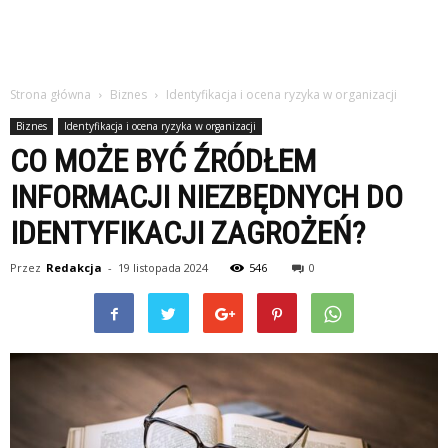
Strona główna
Biznes
Identyfikacja i ocena ryzyka w organizacji
Biznes
Identyfikacja i ocena ryzyka w organizacji
CO MOŻE BYĆ ŹRÓDŁEM
INFORMACJI NIEZBĘDNYCH DO
IDENTYFIKACJI ZAGROŻEŃ?
Przez
Redakcja
-
19 listopada 2024
546
0