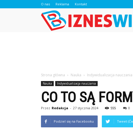
O nas
Reklama
Kontakt
Strona główna
Nauka
Indywidualizacja nauczania
Nauka
Indywidualizacja nauczania
CO TO SĄ FORM
Przez
Redakcja
-
27 stycznia 2024
555
0
Podziel się na Facebooku
Tweet (Ćw