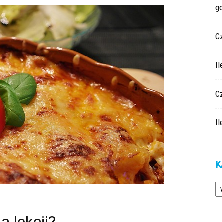
g
C
Il
Cz
Il
K
Ka
a lekcji?