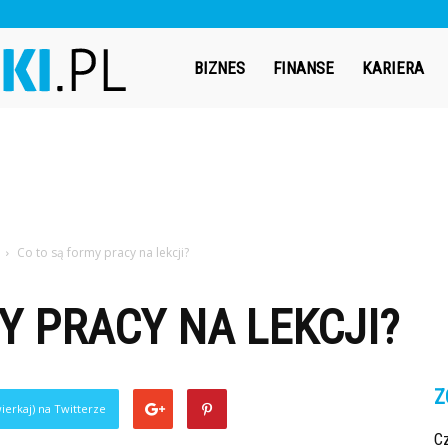
Bizneswiki.pl
BIZNES
FINANSE
KARIERA
Co to są formy pracy na lekcji?
Y PRACY NA LEKCJI?
Z
ierkaj) na Twitterze
Cz