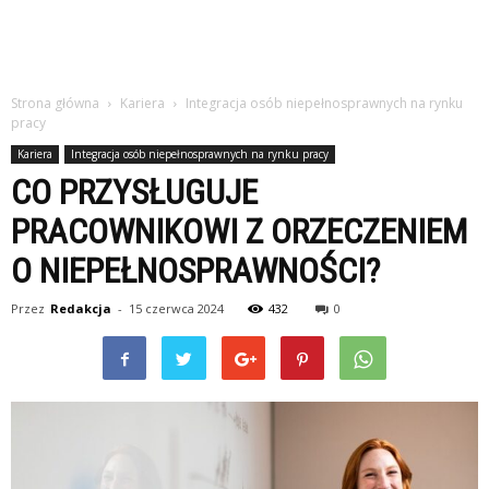
Strona główna
Kariera
Integracja osób niepełnosprawnych na rynku
pracy
Kariera
Integracja osób niepełnosprawnych na rynku pracy
CO PRZYSŁUGUJE
PRACOWNIKOWI Z ORZECZENIEM
O NIEPEŁNOSPRAWNOŚCI?
Przez
Redakcja
-
15 czerwca 2024
432
0