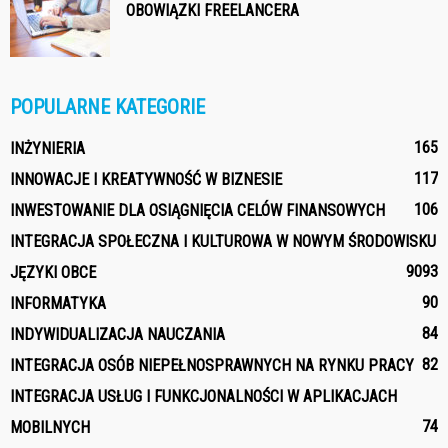
OBOWIĄZKI FREELANCERA
POPULARNE KATEGORIE
165
INŻYNIERIA
117
INNOWACJE I KREATYWNOŚĆ W BIZNESIE
106
INWESTOWANIE DLA OSIĄGNIĘCIA CELÓW FINANSOWYCH
INTEGRACJA SPOŁECZNA I KULTUROWA W NOWYM ŚRODOWISKU
90
93
JĘZYKI OBCE
90
INFORMATYKA
84
INDYWIDUALIZACJA NAUCZANIA
82
INTEGRACJA OSÓB NIEPEŁNOSPRAWNYCH NA RYNKU PRACY
INTEGRACJA USŁUG I FUNKCJONALNOŚCI W APLIKACJACH
74
MOBILNYCH