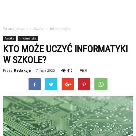
Strona główna
Nauka
Informatyka
Nauka
Informatyka
KTO MOŻE UCZYĆ INFORMATYKI
W SZKOLE?
Przez
Redakcja
-
7 maja 2025
410
0