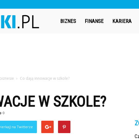
Bizneswiki.pl
BIZNES
FINANSE
KARIERA
biznesie
Co dają innowacje w szkole?
WACJE W SZKOLE?
0
Z
ierkaj) na Twitterze
C