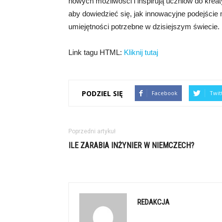
nowych możliwości i inspirują uczniów do krea
aby dowiedzieć się, jak innowacyjne podejście 
umiejętności potrzebne w dzisiejszym świeci
Link tagu HTML:
Kliknij tutaj
PODZIEL SIĘ
Facebook
Twit
Poprzedni artykuł
ILE ZARABIA INŻYNIER W NIEMCZECH?
REDAKCJA