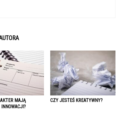
 AUTORA
RAKTER MAJĄ
CZY JESTEŚ KREATYWNY?
 INNOWACJI?