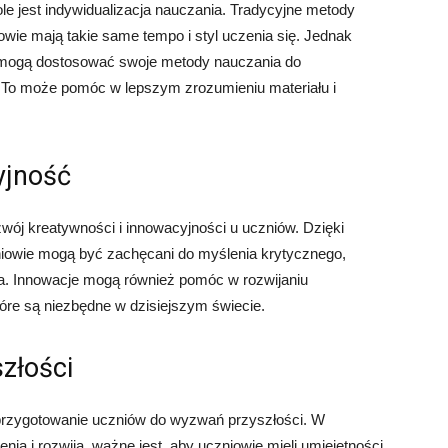
e jest indywidualizacja nauczania. Tradycyjne metody
wie mają takie same tempo i styl uczenia się. Jednak
 mogą dostosować swoje metody nauczania do
. To może pomóc w lepszym zrozumieniu materiału i
yjność
ój kreatywności i innowacyjności u uczniów. Dzięki
owie mogą być zachęcani do myślenia krytycznego,
a. Innowacje mogą również pomóc w rozwijaniu
tóre są niezbędne w dzisiejszym świecie.
złości
przygotowanie uczniów do wyzwań przyszłości. W
enia i rozwija, ważne jest, aby uczniowie mieli umiejętności