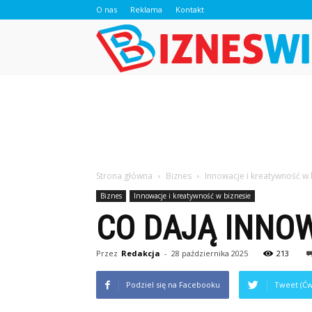
O nas
Reklama
Kontakt
Strona główna
Biznes
Innowacje i kreatywność w 
Biznes
Innowacje i kreatywność w biznesie
CO DAJĄ INNO
Przez
Redakcja
-
28 października 2025
213
Podziel się na Facebooku
Tweet (Ćw